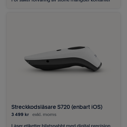
För säker förvaring av större mängder kontanter
Streckkodsläsare S720 (enbart iOS)
3 499 kr
exkl. moms
Läser etiketter blixtsnabbt med digital precision