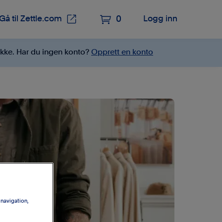


Gå til Zettle.com
0
Logg inn
ekke. Har du ingen konto?
Opprett en konto
 navigation,