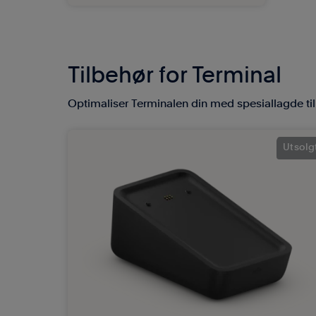
Tilbehør for Terminal
Optimaliser Terminalen din med spesiallagde ti
Utsolg
Utsolg