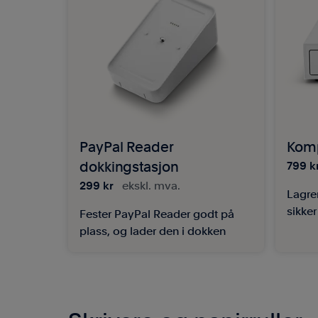
PayPal Reader
Komp
dokkingstasjon
799 k
299 kr
ekskl. mva.
Lagre
sikke
Fester PayPal Reader godt på
plass, og lader den i dokken