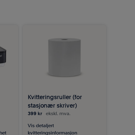
Kvitteringsruller (for
stasjonær skriver)
399 kr
ekskl. mva.
Vis detaljert
het
kvitteringsinformasjon