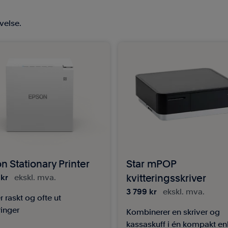
velse.
n Stationary Printer
Star mPOP
 kr
ekskl. mva.
kvitteringsskriver
3 799 kr
ekskl. mva.
r raskt og ofte ut
ringer
Kombinerer en skriver og
kassaskuff i én kompakt en