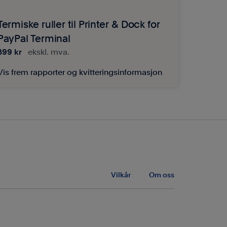
Termiske ruller til Printer & Dock for
PayPal Terminal
399 kr
ekskl. mva.
Vis frem rapporter og kvitteringsinformasjon
Vilkår
Om oss