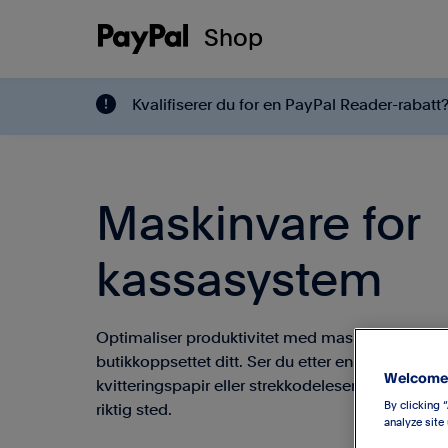
Shop
Kvalifiserer du for en PayPal Reader-rabatt
Maskinvare for
kassasystem
Optimaliser produktivitet med maskinvare som 
butikkoppsettet ditt. Ser du etter en kassasystem
Welcome 
kvitteringspapir eller strekkodeleser? Da har du
By clicking 
riktig sted.
analyze site