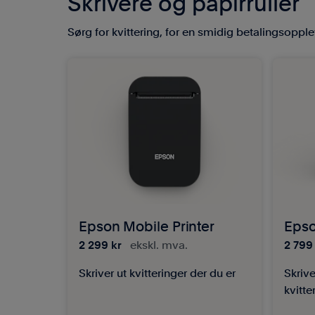
Skrivere og papirruller
Sørg for kvittering, for en smidig betalingsopple
Epson Mobile Printer
Epso
2 299 kr
ekskl. mva.
2 799
Skriver ut kvitteringer der du er
Skrive
kvitte