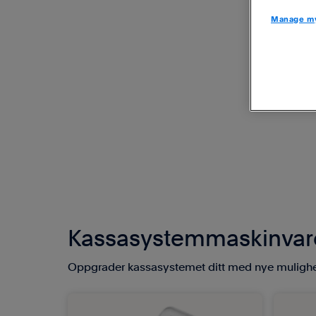
Manage my
Kassasystemmaskinvare
Oppgrader kassasystemet ditt med nye mulighe