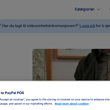
Kategorier

1
2
?
Har du lagt til virksomhetsinformasjonen?
Logg på
for å sj
støtter
-skriver,
to PayPal POS
 kommet til
“Accept all cookies”, you agree to the storing of cookies on your device to enhance site
 usage, and assist in our marketing efforts.
Read more about cookies