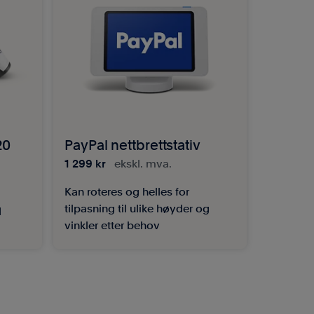
20
PayPal nettbrettstativ
1 299 kr
ekskl. mva.
Kan roteres og helles for
tilpasning til ulike høyder og
d
vinkler etter behov