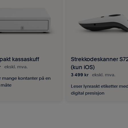
akt kassaskuff
Strekkodeskanner S7
r
ekskl. mva.
(kun iOS)
3 499 kr
ekskl. mva.
r mange kontanter på en
r måte
Leser lynraskt etiketter me
digital presisjon